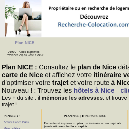
Plan NICE
06000 - Alpes Maritimes -
Provence-Alpes-Côte-d'Azur
Plan NICE :
Consultez le
plan de Nice
déta
carte de Nice
et affichez votre
itinéraire 
d'optimiser votre
trajet
et votre route
à Nic
Nouveau ! : Trouvez les
hôtels à Nice
-
cli
Les + du site : il
mémorise les adresses
, et trouve
trajet !
PENSEZ-Y :
PLAN NICE | ITINERAIRE NICE
Accueil Cartes Plans
Consulter et imprimer un plan, un itinéraire ou un trajet n'a
jamais été aussi
facile
et
rapide
.
Météo à
Nice