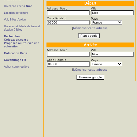
Départ
Hôtel pas cher à
Nice
Adresse, lieu :
Ville :
Location de voiture
Code Postal :
Pays
Vol, Billet d'avion
Horaires et billets de train et
[
Mémoriser cette adresse
]
d'avion à
Nice
Recherche-
Colocation.com :
Proposez ou trouvez une
Arrivée
colocation !
Adresse, lieu :
Ville :
Colocation Paris
Code Postal :
Covoiturage FR
Pays
Achat carte routière
[
Mémoriser cette adresse
]