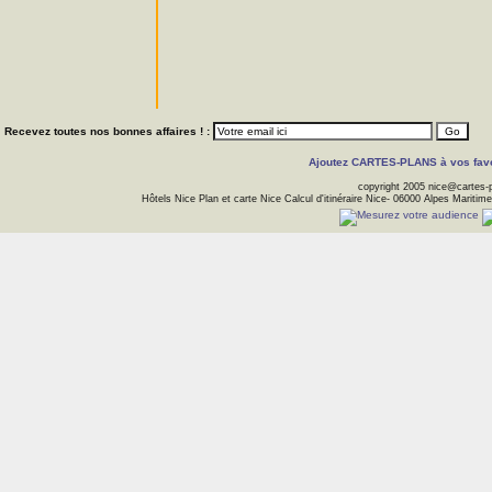
Recevez toutes nos bonnes affaires ! :
Ajoutez CARTES-PLANS à vos favori
copyright 2005 nice@cartes-
Hôtels Nice Plan et carte Nice Calcul d'itinéraire Nice- 06000 Alpes Maritime