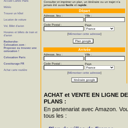
Accueil Cartes Plans
Consulter et imprimer un plan, un itinéraire ou un trajet n'a
jamais été aussi
facile
et
rapide
.
Météo
Départ
Trouver un hôtel
Adresse, lieu :
Ville :
Location de voiture
Code Postal :
Pays
Vol, Billet d'avion
Horaires et billets de train et
[
Mémoriser cette adresse
]
d'avion
Recherche-
Colocation.com :
Proposez ou trouvez une
Arrivée
colocation !
Adresse, lieu :
Ville :
Colocation Paris
Code Postal :
Covoiturage FR
Pays
Achat carte routière
[
Mémoriser cette adresse
]
ACHAT et VENTE EN LIGNE D
PLANS :
En partenariat avec Amazon. Vous
tous les :