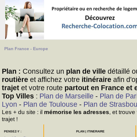
Plan France - Europe
Plan :
Consultez un
plan de ville
détaillé 
routière
et affichez votre
itinéraire
afin d'o
trajet
et votre route
partout en France et 
Top Villes
:
Plan de Marseille
-
Plan de Par
Lyon
-
Plan de Toulouse
-
Plan de Strasbo
Les + du site : il
mémorise les adresses
, et trouve
trajet !
PENSEZ-Y :
PLAN | ITINERAIRE